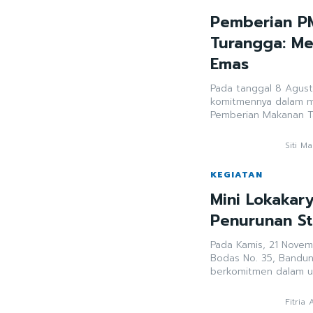
Pemberian PM
Turangga: Me
Emas
Pada tanggal 8 Agus
komitmennya dalam m
Pemberian Makanan Ta
Siti M
KEGIATAN
Mini Lokakar
Penurunan S
Pada Kamis, 21 Novem
Bodas No. 35, Bandu
berkomitmen dalam up
Fitria 