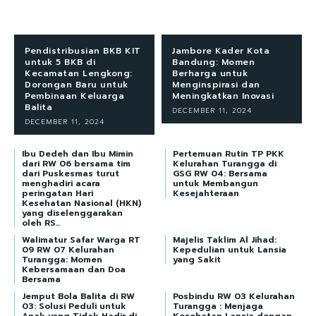
Pendistribusian BKB KIT
Jambore Kader Kota
untuk 5 BKB di
Bandung: Momen
Kecamatan Lengkong:
Berharga untuk
Dorongan Baru untuk
Menginspirasi dan
Pembinaan Keluarga
Meningkatkan Inovasi
Balita
DECEMBER 11, 2024
DECEMBER 11, 2024
Ibu Dedeh dan Ibu Mimin
Pertemuan Rutin TP PKK
dari RW 06 bersama tim
Kelurahan Turangga di
dari Puskesmas turut
GSG RW 04: Bersama
menghadiri acara
untuk Membangun
peringatan Hari
Kesejahteraan
Kesehatan Nasional (HKN)
yang diselenggarakan
oleh RS...
Walimatur Safar Warga RT
Majelis Taklim Al Jihad:
09 RW 07 Kelurahan
Kepedulian untuk Lansia
Turangga: Momen
yang Sakit
Kebersamaan dan Doa
Bersama
Jemput Bola Balita di RW
Posbindu RW 03 Kelurahan
03: Solusi Peduli untuk
Turangga : Menjaga
Anak yang Tidak Hadir di
Kesehatan Lansia dengan