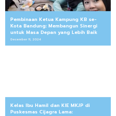
Pembinaan Ketua Kampung KB se-
Kota Bandung: Membangun Sinergi
untuk Masa Depan yang Lebih Baik
December 11, 2024
Kelas Ibu Hamil dan KIE MKJP di
Puskesmas Cijagra Lama: