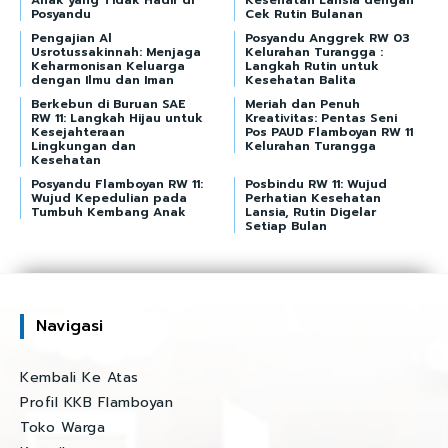
Posyandu
Cek Rutin Bulanan
Pengajian Al
Posyandu Anggrek RW 03
Usrotussakinnah: Menjaga
Kelurahan Turangga :
Keharmonisan Keluarga
Langkah Rutin untuk
dengan Ilmu dan Iman
Kesehatan Balita
Berkebun di Buruan SAE
Meriah dan Penuh
RW 11: Langkah Hijau untuk
Kreativitas: Pentas Seni
Kesejahteraan
Pos PAUD Flamboyan RW 11
Lingkungan dan
Kelurahan Turangga
Kesehatan
Posyandu Flamboyan RW 11:
Posbindu RW 11: Wujud
Wujud Kepedulian pada
Perhatian Kesehatan
Tumbuh Kembang Anak
Lansia, Rutin Digelar
Setiap Bulan
Navigasi
Kembali Ke Atas
Profil KKB Flamboyan
Toko Warga