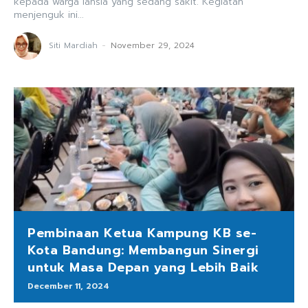
kepada warga lansia yang sedang sakit. Kegiatan
menjenguk ini...
Siti Mardiah
-
November 29, 2024
Pembinaan Ketua Kampung KB se-
Kota Bandung: Membangun Sinergi
untuk Masa Depan yang Lebih Baik
December 11, 2024