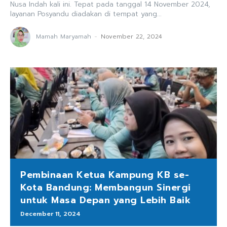
Nusa Indah kali ini. Tepat pada tanggal 14 November 2024,
layanan Posyandu diadakan di tempat yang...
Mamah Maryamah
-
November 22, 2024
Pembinaan Ketua Kampung KB se-
Kota Bandung: Membangun Sinergi
untuk Masa Depan yang Lebih Baik
December 11, 2024