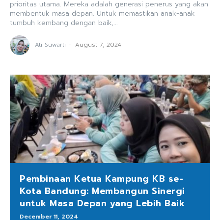
prioritas utama. Mereka adalah generasi penerus yang akan
membentuk masa depan. Untuk memastikan anak-anak
tumbuh kembang dengan baik,...
Ati Suwarti
-
August 7, 2024
Pembinaan Ketua Kampung KB se-
Kota Bandung: Membangun Sinergi
untuk Masa Depan yang Lebih Baik
December 11, 2024