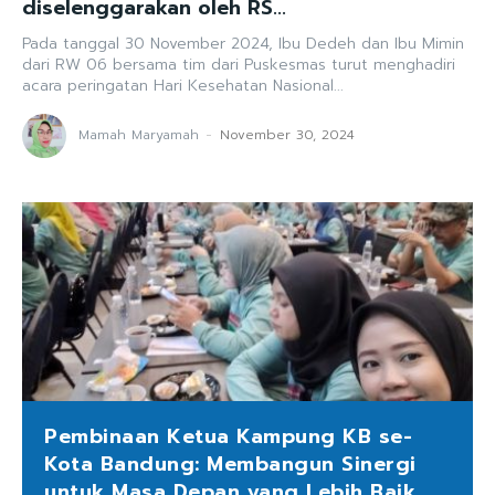
diselenggarakan oleh RS...
Pada tanggal 30 November 2024, Ibu Dedeh dan Ibu Mimin
dari RW 06 bersama tim dari Puskesmas turut menghadiri
acara peringatan Hari Kesehatan Nasional...
Mamah Maryamah
-
November 30, 2024
Pembinaan Ketua Kampung KB se-
Kota Bandung: Membangun Sinergi
untuk Masa Depan yang Lebih Baik