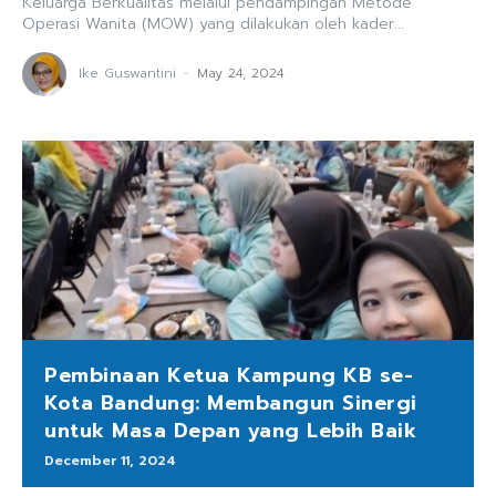
Keluarga Berkualitas melalui pendampingan Metode
Operasi Wanita (MOW) yang dilakukan oleh kader...
Ike Guswantini
-
May 24, 2024
Pembinaan Ketua Kampung KB se-
Kota Bandung: Membangun Sinergi
untuk Masa Depan yang Lebih Baik
December 11, 2024