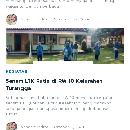
membangun kebersamaan serta menjaga kualitas hidup
warganya. Dengan berbagai...
Nenden Karlina
-
November 22, 2024
KEGIATAN
Senam LTK Rutin di RW 10 Kelurahan
Turangga
Setiap hari Jumat, ibu-ibu di RW 10 mengikuti kegiatan
senam LTK (Latihan Tubuh Kesehatan) yang diadakan
sebagai bagian dari upaya untuk menjaga kebugaran
tubuh...
Nenden Karlina
-
October 11, 2024