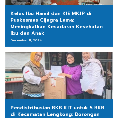
Kelas Ibu Hamil dan KIE MKJP di
Puskesmas Cijagra Lama:
Meningkatkan Kesadaran Kesehatan
Ibu dan Anak
December 11, 2024
Pendistribusian BKB KIT untuk 5 BKB
di Kecamatan Lengkong: Dorongan