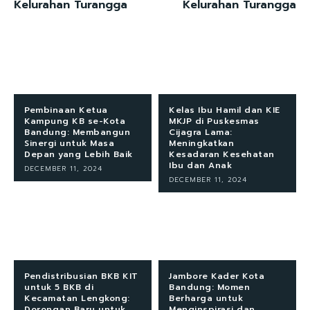
Kelurahan Turangga
Kelurahan Turangga
Pembinaan Ketua
Kelas Ibu Hamil dan KIE
Kampung KB se-Kota
MKJP di Puskesmas
Bandung: Membangun
Cijagra Lama:
Sinergi untuk Masa
Meningkatkan
Depan yang Lebih Baik
Kesadaran Kesehatan
Ibu dan Anak
DECEMBER 11, 2024
DECEMBER 11, 2024
Pendistribusian BKB KIT
Jambore Kader Kota
untuk 5 BKB di
Bandung: Momen
Kecamatan Lengkong:
Berharga untuk
Dorongan Baru untuk
Menginspirasi dan