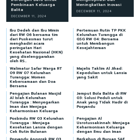
Pembinaan Keluarga
Meningkatkan Inovasi
Balita
DECEMBER 11, 2024
DECEMBER 11, 2024
Ibu Dedeh dan Ibu Mimin
Pertemuan Rutin TP PKK
dari RW 06 bersama tim
Kelurahan Turangga di
dari Puskesmas turut
GSG RW 04: Bersama
menghadiri acara
untuk Membangun
peringatan Hari
Kesejahteraan
Kesehatan Nasional (HKN)
yang diselenggarakan
oleh RS...
Walimatur Safar Warga RT
Majelis Taklim Al Jihad:
09 RW 07 Kelurahan
Kepedulian untuk Lansia
Turangga: Momen
yang Sakit
Kebersamaan dan Doa
Bersama
Pengajian Bulanan Masjid
Jemput Bola Balita di RW
Al Islah Kelurahan
03: Solusi Peduli untuk
Turangga : Menyegarkan
Anak yang Tidak Hadir di
Iman dan Menjaga
Posyandu
Keharmonisan Keluarga
Posbindu RW 03 Kelurahan
Pengajian Al
Turangga : Menjaga
Usrotussakinnah: Menjaga
Kesehatan Lansia dengan
Keharmonisan Keluarga
Cek Rutin Bulanan
dengan Ilmu dan Iman
Posyandu Anggrek RW 03
Berkebun di Buruan SAE