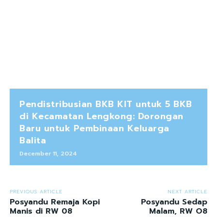
Pendistribusian BKB KIT untuk 5 BKB
di Kecamatan Lengkong: Dorongan
Baru untuk Pembinaan Keluarga
Balita
December 11, 2024
PREVIOUS ARTICLE
NEXT ARTICLE
Posyandu Remaja Kopi
Posyandu Sedap
Manis di RW 08
Malam, RW O8