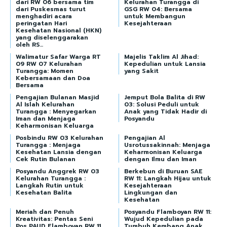
dari RW 06 bersama tim
Kelurahan Turangga di
dari Puskesmas turut
GSG RW 04: Bersama
menghadiri acara
untuk Membangun
peringatan Hari
Kesejahteraan
Kesehatan Nasional (HKN)
yang diselenggarakan
oleh RS...
Walimatur Safar Warga RT
Majelis Taklim Al Jihad:
09 RW 07 Kelurahan
Kepedulian untuk Lansia
Turangga: Momen
yang Sakit
Kebersamaan dan Doa
Bersama
Pengajian Bulanan Masjid
Jemput Bola Balita di RW
Al Islah Kelurahan
03: Solusi Peduli untuk
Turangga : Menyegarkan
Anak yang Tidak Hadir di
Iman dan Menjaga
Posyandu
Keharmonisan Keluarga
Posbindu RW 03 Kelurahan
Pengajian Al
Turangga : Menjaga
Usrotussakinnah: Menjaga
Kesehatan Lansia dengan
Keharmonisan Keluarga
Cek Rutin Bulanan
dengan Ilmu dan Iman
Posyandu Anggrek RW 03
Berkebun di Buruan SAE
Kelurahan Turangga :
RW 11: Langkah Hijau untuk
Langkah Rutin untuk
Kesejahteraan
Kesehatan Balita
Lingkungan dan
Kesehatan
Meriah dan Penuh
Posyandu Flamboyan RW 11:
Kreativitas: Pentas Seni
Wujud Kepedulian pada
Pos PAUD Flamboyan RW 11
Tumbuh Kembang Anak