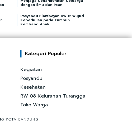
Menjaga Keharmonisan Keluarga
an
dengan Ilmu dan Iman
Posyandu Flamboyan RW 11: Wujud
an
Kepedulian pada Tumbuh
Kembang Anak
Kategori Populer
Kegiatan
Posyandu
Kesehatan
RW 08 Kelurahan Turangga
Toko Warga
ONG KOTA BANDUNG