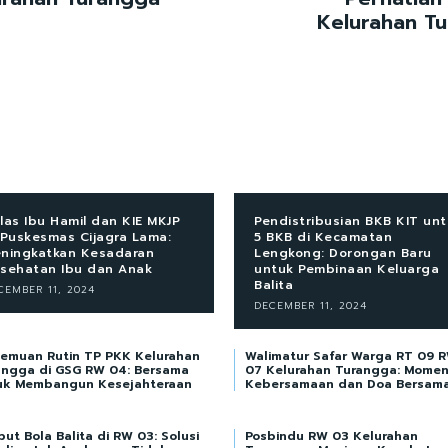
Kelurahan T
las Ibu Hamil dan KIE MKJP
Pendistribusian BKB KIT un
 Puskesmas Cijagra Lama:
5 BKB di Kecamatan
ningkatkan Kesadaran
Lengkong: Dorongan Baru
sehatan Ibu dan Anak
untuk Pembinaan Keluarga
Balita
CEMBER 11, 2024
DECEMBER 11, 2024
temuan Rutin TP PKK Kelurahan
Walimatur Safar Warga RT 09 
angga di GSG RW 04: Bersama
07 Kelurahan Turangga: Mome
uk Membangun Kesejahteraan
Kebersamaan dan Doa Bersam
ut Bola Balita di RW 03: Solusi
Posbindu RW 03 Kelurahan