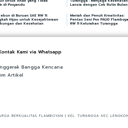
uli untuk Anak yang Tidak
Turangga : Menjaga Kesehatan
r di Posyandu
Lansia dengan Cek Rutin Bulan
ebun di Buruan SAE RW 11:
Meriah dan Penuh Kreativitas:
gkah Hijau untuk Kesejahteraan
Pentas Seni Pos PAUD Flamboy
gkungan dan Kesehatan
RW 11 Kelurahan Turangga
Kontak Kami via Whatsapp
nggerak Bangga Kencana
rim Artikel
RGA BERKUALITAS FLAMBOYAN | KEL. TURANGGA KEC LENGK