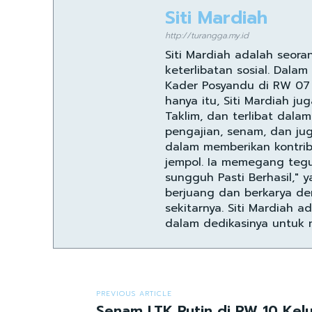
Siti Mardiah
http://turangga.my.id
Siti Mardiah adalah seora
keterlibatan sosial. Dalam
Kader Posyandu di RW 07
hanya itu, Siti Mardiah ju
Taklim, dan terlibat dalam
pengajian, senam, dan ju
dalam memberikan kontrib
jempol. Ia memegang teg
sungguh Pasti Berhasil,"
berjuang dan berkarya de
sekitarnya. Siti Mardiah a
dalam dedikasinya untuk 
PREVIOUS ARTICLE
Senam LTK Rutin di RW 10 Kel