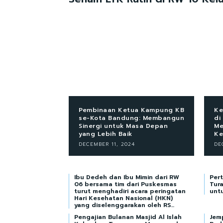
Pembinaan Ketua Kampung KB
Ke
se-Kota Bandung: Membangun
di
Sinergi untuk Masa Depan
Me
yang Lebih Baik
Ke
DECEMBER 11, 2024
DE
Ibu Dedeh dan Ibu Mimin dari RW
Per
06 bersama tim dari Puskesmas
Tur
turut menghadiri acara peringatan
unt
Hari Kesehatan Nasional (HKN)
yang diselenggarakan oleh RS...
Pengajian Bulanan Masjid Al Islah
Jemp