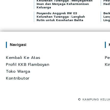
Kelurahan Turangga : Menyegarkan
Ped
Iman dan Menjaga Keharmonisan
Hadi
Keluarga
Posyandu Anggrek RW 03
Berk
Kelurahan Turangga : Langkah
Lan
Rutin untuk Kesehatan Balita
Lin
Navigasi
Kembali Ke Atas
Pe
Profil KKB Flamboyan
Ki
Toko Warga
Kontributor
© KAMPUNG KELUA