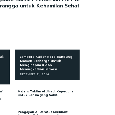
urangga untuk Kehamilan Sehat
tuk
Jambore Kader Kota Bandung:
Momen Berharga untuk
Menginspirasi dan
Meningkatkan Inovasi
DECEMBER 11, 2024
RW
Majelis Taklim Al Jihad: Kepedulian
n
untuk Lansia yang Sakit
a
Pengajian Al Usrotussakinnah: